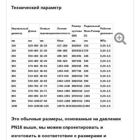
нержавеющей стали
Технический параметр
Размер
Радиальный
Нормальный
Осевые
Осевая
Рабочее
Длина
сустава
Макс.Размер
диаметр
перемещения
жесткость
давление
DXS
D1
мм
мм
мм
Н/мм
мм
мм
МПа
100
320~390
20~33
417~208
Ø108X4
310
0,25~2,5
150
340~400
21~30
456~285
Ø159X4,5
370
0,25~2,5
200
350~400
32~49
480~320
Ø219X6
445
0,25~2,5
250
420~490
32~49
930~620
Ø273X8
500
0,25~2,5
300
470~560
36~54
1253~835
Ø325X8
550
0,25~2,5
350
500~610
40~60
1265~843
Ø377X8
620
0,25~2,5
400
510~620
40~60
1373~915
Ø426X10
700
0,25~2,5
500
530~630
43~65
2452~1635
Ø426X10
850
0,25~2,5
600
580~760
47~70
1740~1160
Ø529X10
1000
0,25~2,5
700
470~790
24~71
5944~1982
Ø630X10
1110
0,25~2,5
800
480~590
24~97
6365~1591
Ø720X12
1265
0,25~2,5
900
550~1050
27~96
5150~1288
Ø820X12
1350
0,25~2,5
1000
550~1050
28~125
10075~2519
Ø1020X12
1450
0,25~2,5
Это обычные размеры, основанные на давлении
PN16 выше, мы можем спроектировать и
изготовить в соответствии с размерами и