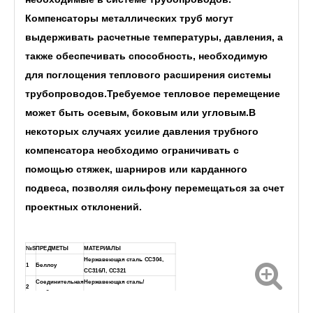
Компенсаторы металлических труб могут
выдерживать расчетные температуры, давления, а
также обеспечивать способность, необходимую
для поглощения теплового расширения системы
трубопроводов.Требуемое тепловое перемещение
может быть осевым, боковым или угловым.В
некоторых случаях усилие давления трубного
компенсатора необходимо ограничивать с
помощью стяжек, шарниров или карданного
подвеса, позволяя сильфону перемещаться за счет
проектных отклонений.
№S
ПРЕДМЕТЫ
МАТЕРИАЛЫ
Нержавеющая сталь СС304,
1
Беллоу
СС316Л, СС321
Соединительная
Нержавеющая сталь/
2
трубка
углеродистая сталь
Сварочная проволока из
3
Сварка