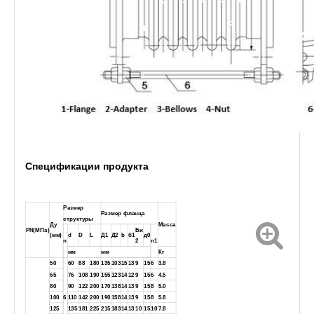
Спецификации продукта
Размер
Размер фланца
структуры
Ду
Масса
PN(МПа)
Би
(мм)
d
D
L
Д1
Д2
b
б1
д0
n
2
n1
мм
мм
Кг
50
60
88
180
135
103
15
13
9
15
6
3.8
65
76
108
190
155
123
14
12
9
15
6
4.5
80
90
122
200
170
138
14
13
9
15
8
5.0
100
6
110
142
200
190
158
14
13
9
15
8
5.8
125
135
181
225
215
183
14
13
10
15
10
7.8