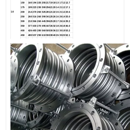
150
160
194
225
255
217
19
18
13
17
12
12.7
175
189
223
230
300
256
21
20
14
21
12
17.1
1.6
200
214
270
260
325
281
21
22
15
21
12
23.6
250
260
316
260
390
341
25
26
16
26
14
33.0
300
210
366
260
445
396
25
28
17
26
16
39.2
350
377
433
270
495
447
26
32
18
26
18
46.0
400
426
483
280
560
505
30
36
22
30
18
53.2
450
480
537
290
610
555
38
40
26
30
20
52.1
100.3
500
530
587
300
665
610
42
44
28
30
22