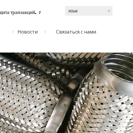
язык
щита транзакций.
:
ь
Новости
Связаться с нами