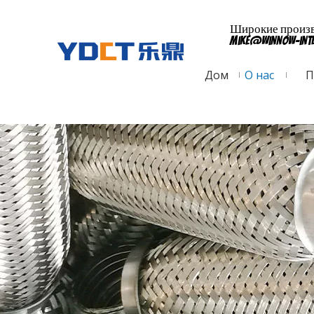
Широкие произво
mike@winnow-int
Дом
О нас
П