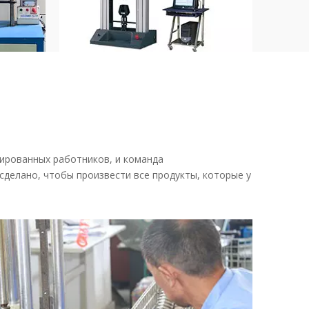
Универсальная
Тес
шина
машина для
маш
ия
тестирования
тес
материалов
воз
цированных работников, и команда
сделано, чтобы произвести все продукты, которые у