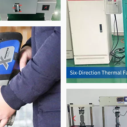
ина для
тирования соли