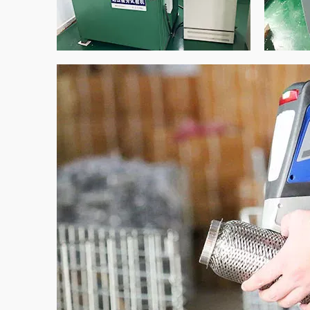
Машина для
Маш
тестирования
тес
усталости давления