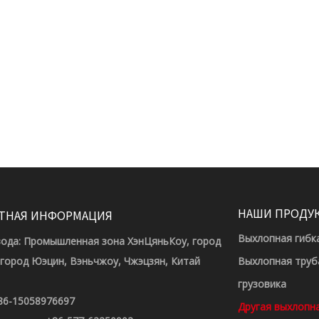
НАШИ ПРОДУ
ТНАЯ ИНФОРМАЦИЯ
Выхлопная гибк
вода: Промышленная зона ХэнЦяньКоу, город
 город Юэцин, Вэньчжоу, Чжэцзян, Китай
Выхлопная труб
грузовика
86-15058976697
Другая выхлопн