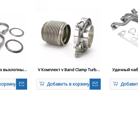
ых выхлопных
V Комплект v Band Clamp Turbo
Удачный наб
оммерческих
Bellows
коллектора 
ков
корзину
Добавить в корзину
Добавит