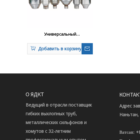
Универсальный
каталитический конвертер для
выхлопных систем
Добавить в корзину
О ЯДКТ
КОНТАК
Ведущий в отрасли поставщик
Адрес за
гибких выхлопных труб,
Наньтан,
металлических сильфонов и
хомутов с 32-летним
+
Ватсап:
профессиональным опытом