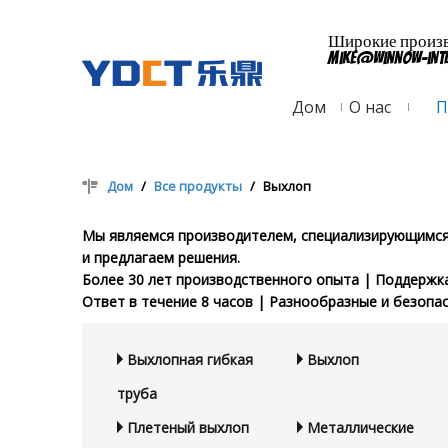
Широкие произво
mike@winnow-int
Дом
О нас
П
Дом
/
Все продукты
/
Выхлоп
Мы являемся производителем, специализирующимся 
и предлагаем решения.
Более 30 лет производственного опыта | Поддержк
Ответ в течение 8 часов | Разнообразные и безопа
Выхлопная гибкая
Выхлоп
труба
Плетеный выхлоп
Металлические