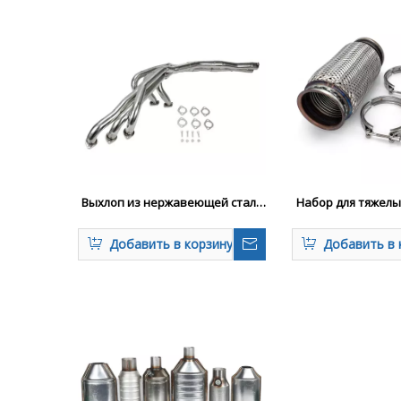
Выхлоп из нержавеющей стали
Набор для тяжел
для моделей BMW E30
сильфонов для к
грузови
Добавить в корзину
Добавить в 