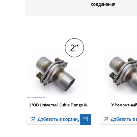
соединения
2 'OD Universal Guble Flange Kit
3' Ремонтны
Repair Repair EEM -замена
выпускного сф
гибкого соединения
соединения Уни
Добавить в корзину
Добавить в 
пружинный