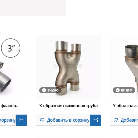
видео
видео
й фланец
Х-образная выхлопная труба
Y-образная 
ерического
версальный
корзину
Добавить в корзину
Добавит
 болт