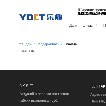
Широкие произво
mike@winnow-int
Дом
О нас
П
Дом
/
Поддерживать
/
Скачать
скачать
О ЯДКТ
КОНТАК
Ведущий в отрасли поставщик
Адрес за
гибких выхлопных труб,
Наньтан,