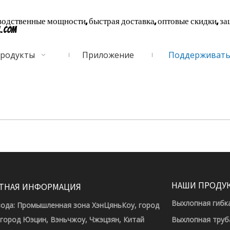
дственные мощности, быстрая доставка, оптовые скидки, за
l.com
родукты
Приложение
Поддерживат
НАШИ ПРОДУ
ТНАЯ ИНФОРМАЦИЯ
Выхлопная гибк
вода: Промышленная зона ХэнЦяньКоу, город
 город Юэцин, Вэньчжоу, Чжэцзян, Китай
Выхлопная труб