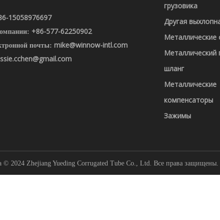
грузовика
86-15058976697
Другая выхлопн
+86-577-62250902
компании:
Металлические
mike@winnow-intl.com
ктронной почты:
Металлический 
ssie.cchen@gmail.com
шланг
Металлические
компенсаторы
Зажимы
 © 2024 Zhejiang Yueding Corrugated Tube Co., Ltd.
Все права защищены