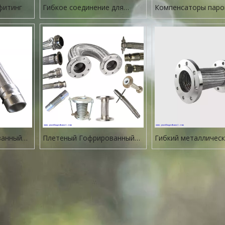
фитинг
Гибкое соединение для
Компенсаторы паро
насоса
ванный
Плетеный Гофрированный
Гибкий металлическ
кий шланг
Гибкий
шланг для газа