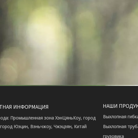
НАШИ ПРОДУ
ТНАЯ ИНФОРМАЦИЯ
Выхлопная гибк
вода: Промышленная зона ХэнЦяньКоу, город
 город Юэцин, Вэньчжоу, Чжэцзян, Китай
Выхлопная труб
грузовика