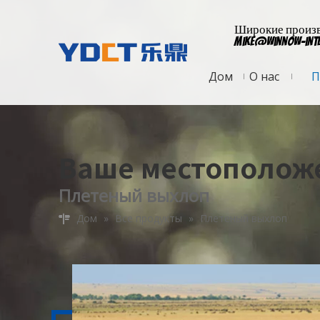
Широкие произво
mike@winnow-int
Дом
О нас
П
Ваше местополож
Плетеный выхлоп
Дом
»
Все продукты
»
Плетеный выхлоп