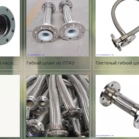
и насоса
Гибкий шланг из ПТФЭ
Плетеный гибкий шл
али
SS304