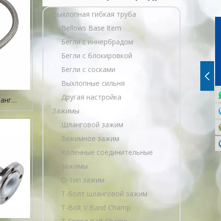
Выхлопная гибкая труба
Bellows Base Item
Бегли с иннербрадом
Бегли с блокировкой
Бегли с сосками
Выхлопные сильня
Другая настройка
анг
Зажимы
Шланговой зажим
Зажимное зажим
Коленные соединительные
зажимы
O-тип зажим
Т-болт шланговой зажим
T-Bolt V Band Champ