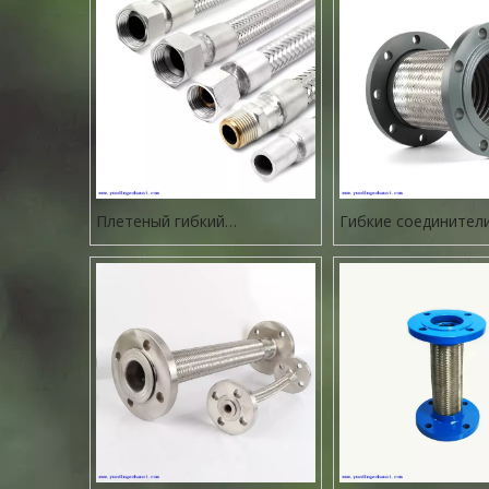
Плетеный гибкий
Гибкие соединител
металлический шланг
из нержавеющей ст