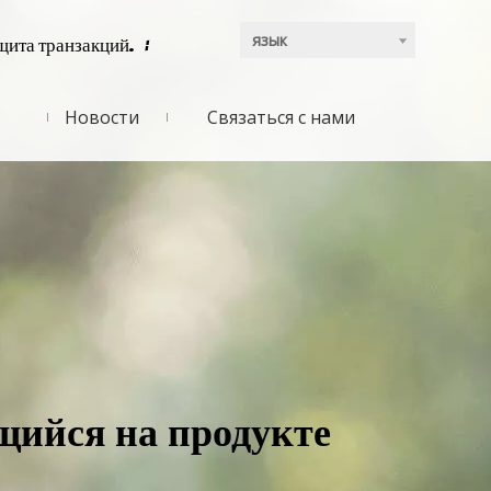
язык
щита транзакций.
:
ь
Новости
Связаться с нами
ийся на продукте