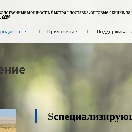
дственные мощности, быстрая доставка, оптовые скидки, за
l.com
родукты
Приложение
Поддерживат
ение
S
специализирующ