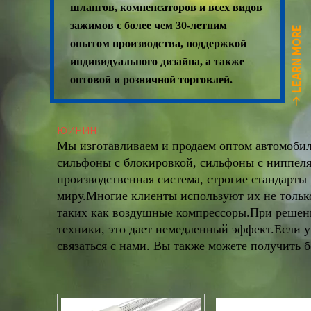
шлангов, компенсаторов и всех видов
зажимов с более чем 30-летним
LEARN MORE
опытом производства, поддержкой
индивидуального дизайна, а также
оптовой и розничной торговлей.
LEARN MORE
ЮИНИН
Мы изготавливаем и продаем оптом автомобил
сильфоны с блокировкой, сильфоны с ниппелям
производственная система, строгие стандарт
миру.Многие клиенты используют их не только
таких как воздушные компрессоры.При решен
техники, это дает немедленный эффект.Если у
связаться с нами. Вы также можете получить 