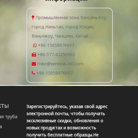
Промышленная зона ХэнЦяньКоу,

город Наньтан, город Юэцин,
Вэньчжоу, Чжэцзян, Китай
+86-15058976697

+86-577-62250902

mike@winnow-intl.com

+86-15058976697

КТЫ
Зарегистрируйтесь, указав свой адрес
электронной почты, чтобы получать
ая труба
эксклюзивные скидки, обновления о
а
новых продуктах и ​​возможность
получить бесплатные образцы.Не