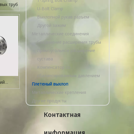
T-Spring Bolt Champ
вых труб
U-Bolt Clamp
Выхлопной рукав разъем
Другой зажим
Металлические соединения
Соединение расширения трубы
Прямоугольное расширение
сустава
Компенсатор со
сбалансированным давлением
ий
Плетеный выхлоп
Металлические крепления
Другие продукты
Контактная
информация