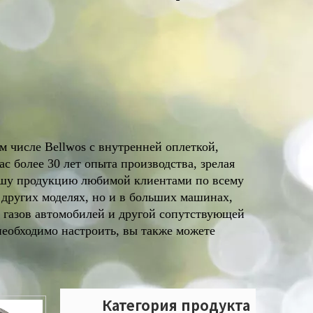
 числе Bellwos с внутренней оплеткой,
с более 30 лет опыта производства, зрелая
нашу продукцию любимой клиентами по всему
 других моделях, но и в больших машинах,
газов автомобилей и другой сопутствующей
необходимо настроить, вы также можете
Категория продукта