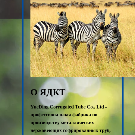
О ЯДКТ
YueDing Corrugated Tube Co., Ltd -
профессиональная фабрика по
производству металлических
нержавеющих гофрированных труб,