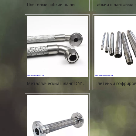
Плетеный гибкий шланг
Гибкий шланговый 
Металлический шланг DN12
Плетеный гофриро
для промышленности
гибкий металличес