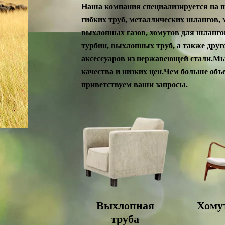
Наша компания специализируется на 
гибких труб, металлических шлангов, 
выхлопных газов, хомутов для шланго
турбин, выхлопных труб, а также дру
аксессуаров из нержавеющей стали.М
качества и низких цен.Чем больше объ
приветствуем ваши запросы.
Выхлопная
Хомут
труба