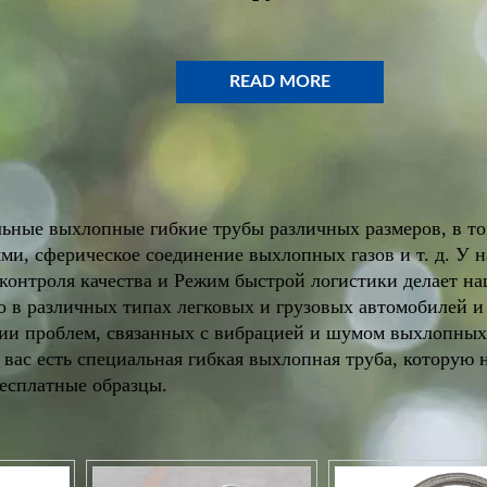
READ MORE
READ MORE
ьные выхлопные гибкие трубы различных размеров, в том
и, сферическое соединение выхлопных газов и т. д. У на
ы контроля качества и Режим быстрой логистики делает 
 в различных типах легковых и грузовых автомобилей и
ии проблем, связанных с вибрацией и шумом выхлопных 
 вас есть специальная гибкая выхлопная труба, которую 
бесплатные образцы.