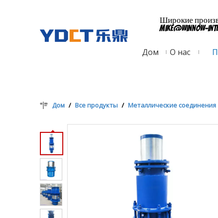
Широкие произво
mike@winnow-int
Дом
О нас
П
Дом
/
Все продукты
/
Металлические соединения