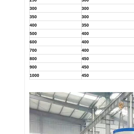
250
300
300
300
350
300
400
350
500
400
600
400
700
400
800
450
900
450
1000
450