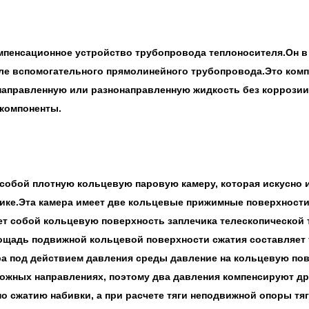
мпенсационное устройство трубопровода теплоносителя.Он в
ле вспомогательного прямолинейного трубопровода.Это комп
правленную или разнонаправленную жидкость без коррозии.В
 компоненты.
собой плотную кольцевую паровую камеру, которая искусно и
ке.Эта камера имеет две кольцевые прижимные поверхности,
т собой кольцевую поверхность заплечика телескопической т
лощадь подвижной кольцевой поверхности сжатия составляет 
ра под действием давления среды давление на кольцевую пов
ожных направлениях, поэтому два давления компенсируют дру
о сжатию набивки, а при расчете тяги неподвижной опоры тя