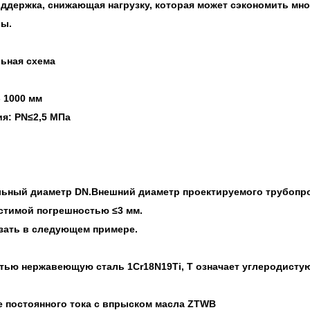
оддержка, снижающая нагрузку, которая может сэкономить мно
сы.
ьная схема
 1000 мм
я: PN≤2,5 МПа
ьный диаметр DN.Внешний диаметр проектируемого трубопров
стимой погрешностью ≤3 мм.
азать в следующем примере.
стью нержавеющую сталь 1Cr18N19Ti, T означает углеродисту
е постоянного тока с впрыском масла ZTWB