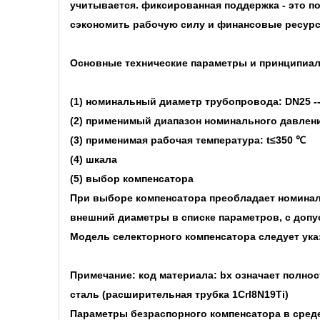
учитывается. фиксированная поддержка - это п
сэкономить рабочую силу и финансовые ресур
Основные технические параметры и принципиал
(1) номинальный диаметр трубопровода: DN25 --
(2) применимый диапазон номинального давлени
(3) применимая рабочая температура: t≤350 ℃
(4) шкала
(5) выбор компенсатора
При выборе компенсатора преобладает номинал
внешний диаметры в списке параметров, с допу
Модель селекторного компенсатора следует ук
Примечание: код материала: bx означает полно
сталь (расширительная трубка 1Crl8N19Ti)
Параметры безраспорного компенсатора в сред