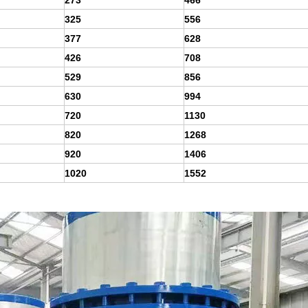
273
466
325
556
377
628
426
708
529
856
630
994
720
1130
820
1268
920
1406
1020
1552