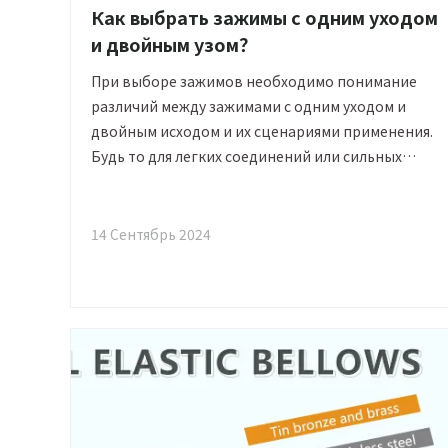
Как выбрать зажимы с одним уходом
и двойным узом？
При выборе зажимов необходимо понимание
различий между зажимами с одним уходом и
двойным исходом и их сценариями применения.
Будь то для легких соединений или сильных
систем трубопровода высокого давления, выбор
правильного зажима значительно повысит
безопасность и долговечность оборудования.
14 Сентябрь 2024