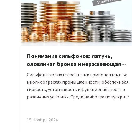
Понимание сильфонов: латунь,
оловянная бронза и нержавеющая
сталь
Сильфоны являются важными компонентами во
многих отраслях промышленности, обеспечивая
гибкость, устойчивость и функциональность в
различных условиях. Среди наиболее популярных
материалов для изготовления сильфонов —
латунь, оловянная бронза и нержавеющая сталь,
каждый из которых подходит для конкретного
15 Ноябрь 2024
применения. В этой статье рассматриваются их