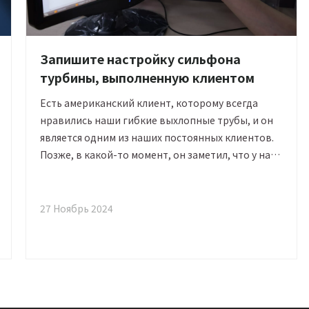
Запишите настройку сильфона
турбины, выполненную клиентом
Есть американский клиент, которому всегда
нравились наши гибкие выхлопные трубы, и он
является одним из наших постоянных клиентов.
Позже, в какой-то момент, он заметил, что у нас
еще есть сильфоны турбин, и в связи с
потребностями бизнеса захотел попробовать
продвижение нового продукта. Знаете, для нас
27 Ноябрь 2024
это беспроигрышная ситуация.