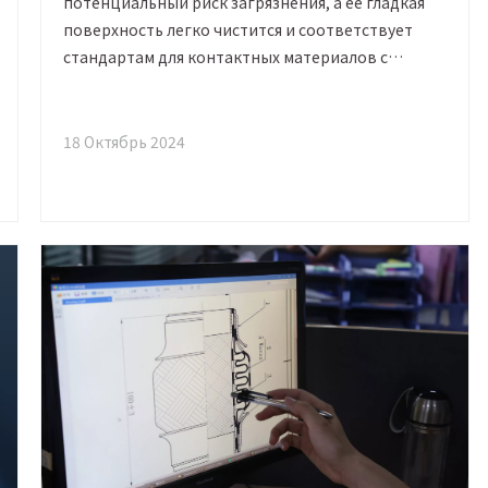
потенциальный риск загрязнения, а ее гладкая
поверхность легко чистится и соответствует
стандартам для контактных материалов с
пищевыми продуктами. В этой статье мы
представим три одноушковых бесступенчатых
зажима для пищевой промышленности.
18 Октябрь 2024