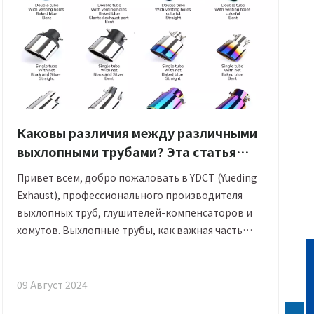
Каковы различия между различными
выхлопными трубами? Эта статья
расскажет вам все!
Привет всем, добро пожаловать в YDCT (Yueding
Exhaust), профессионального производителя
выхлопных труб, глушителей-компенсаторов и
хомутов. Выхлопные трубы, как важная часть
выхлопной системы автомобиля, также являются
одним из основных продуктов, которые мы
производим. Они влияют не только на внешний
09 Август 2024
вид автомобиля, но и на все