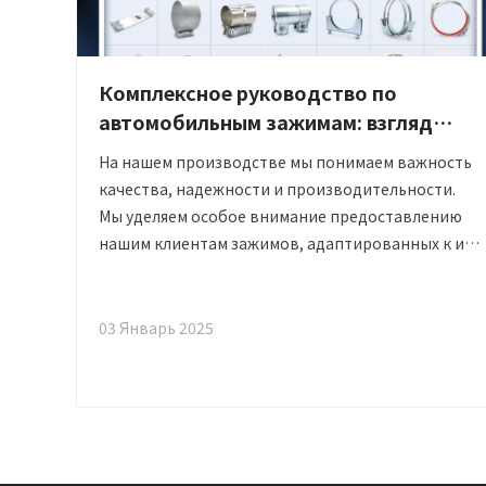
Комплексное руководство по
автомобильным зажимам: взгляд
производителя
На нашем производстве мы понимаем важность
качества, надежности и производительности.
Мы уделяем особое внимание предоставлению
нашим клиентам зажимов, адаптированных к их
конкретным потребностям, будь то системы
высокого давления, высокотемпературные
применения или общее использование в
03 Январь 2025
автомобильной промышленности.