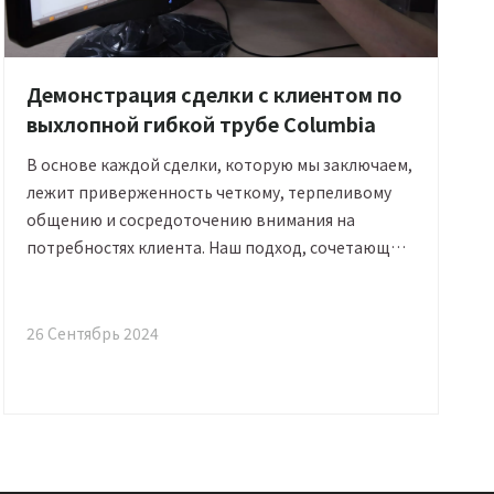
Демонстрация сделки с клиентом по
выхлопной гибкой трубе Columbia
В основе каждой сделки, которую мы заключаем,
лежит приверженность четкому, терпеливому
общению и сосредоточению внимания на
потребностях клиента. Наш подход, сочетающий
внимательное обслуживание, быстрое
реагирование и гибкость в адаптации к
требованиям клиентов, доказал свою важность
26 Сентябрь 2024
в построении долгосрочных отношений. Если вы
ищете надежного партнера для приобретения
гибких выхлопных труб или других
автомобильных компонентов, мы здесь, чтобы
помочь, независимо от того, находитесь ли вы на