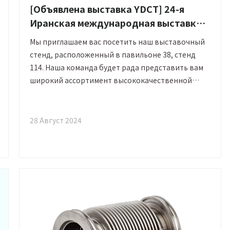
[Объявлена ​​выставка YDCT] 24-я
Иранская международная выставка
электротехники
Мы приглашаем вас посетить наш выставочный
стенд, расположенный в павильоне 38, стенд
114. Наша команда будет рада представить вам
широкий ассортимент высококачественной
продукции, предназначенной для
удовлетворения растущих потребностей
различных отраслей промышленности.
28 Август 2024