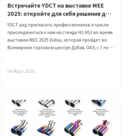
Встречайте YDCT на выставке MEE
2025: откройте для себя решения для
гибкого соединения труб выхлопной
YDCT рад пригласить профессионалов отрасли
системы
присоединиться к нам на стенде H1.H53 во время
выставки MEE 2025 Dubai, которая пройдет во
Всемирном торговом центре Дубая, ОАЭ, с 7 по 9
апреля 2025 года. Мы являемся лидером в области
решений для гибких выхлопных систем.
04 Март 2025