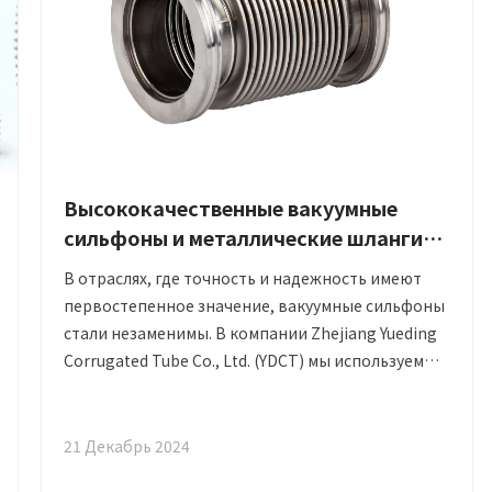
Высококачественные вакуумные
сильфоны и металлические шланги
от Yueding
В отраслях, где точность и надежность имеют
первостепенное значение, вакуумные сильфоны
стали незаменимы. В компании Zhejiang Yueding
Corrugated Tube Co., Ltd. (YDCT) мы используем
более чем 32-летний опыт производства
исключительных вакуумных сильфонов,
металлических шлангов и компенсаторов,
21 Декабрь 2024
адаптированных к уникальным требованиям.