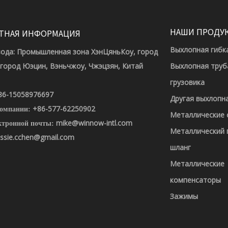
НАШИ ПРОДУ
ТНАЯ ИНФОРМАЦИЯ
Выхлопная гибк
вода: Промышленная зона ХэнЦяньКоу, город
 город Юэцин, Вэньчжоу, Чжэцзян, Китай
Выхлопная труб
грузовика
86-15058976697
Другая выхлопн
+86-577-62250902
компании:
Металлические
mike@winnow-intl.com
ктронной почты:
Металлический 
ssie.cchen@gmail.com
шланг
Металлические
компенсаторы
Зажимы