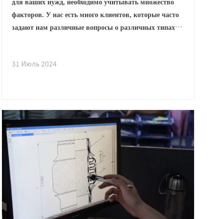
для ваших нужд, необходимо учитывать множество
факторов. У нас есть много клиентов, которые часто
задают нам различные вопросы о различных типах
зажимов, например о различиях в стилях, сценариях
использования, диапазонах размеров и методах
31 Июль 2024
установки. Сегодня мы обсудим несколько часто
задаваемых вопросов