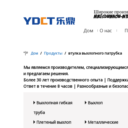
Широкие произво
mike@winnow-int
Дом
О нас
П
Дом
/
Продукты
/
втулка выхлопного патрубка
Мы являемся производителем, специализирующимся 
и предлагаем решения.
Более 30 лет производственного опыта | Поддержк
Ответ в течение 8 часов | Разнообразные и безопа
Выхлопная гибкая
Выхлоп
труба
Плетеный выхлоп
Металлические