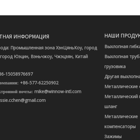
НАШИ ПРОДУ
ТНАЯ ИНФОРМАЦИЯ
Выхлопная гибк
вода: Промышленная зона ХэнЦяньКоу, город
 город Юэцин, Вэньчжоу, Чжэцзян, Китай
Выхлопная труб
грузовика
86-15058976697
Другая выхлопн
+86-577-62250902
компании:
Металлические
mike@winnow-intl.com
ктронной почты:
Металлический 
ssie.cchen@gmail.com
шланг
Металлические
компенсаторы
Зажимы