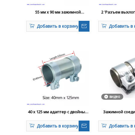
55 мм x 90 мм зажимной
2 'Разъем выхло
выхлопной трубы.
двойным зажим
трубки с двойн
Добавить в корзину
Добавить в 
видео
40 x 125 мм адаптер с двойным
Зажимной соеди
зажимом в рукаве выхлопной
втулки выхлопно
трубы.
тяжелых условий 
Добавить в корзину
Добавить в 