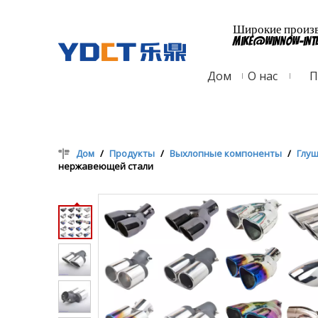
Широкие произво
mike@winnow-int
Дом
О нас
П
Дом
/
Продукты
/
Выхлопные компоненты
/
Глу
нержавеющей стали