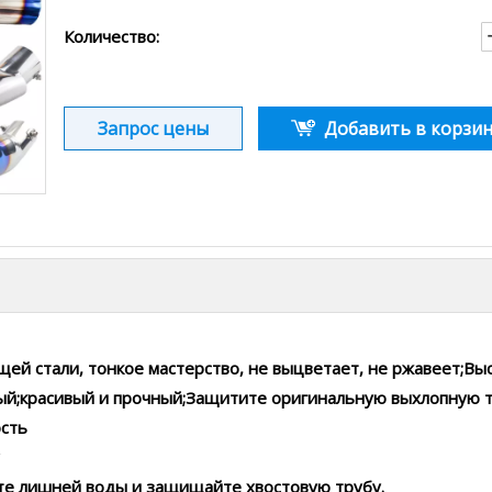
Количество:
Запрос цены
Добавить в корзин
ей стали, тонкое мастерство, не выцветает, не ржавеет;В
ый;красивый и прочный;Защитите оригинальную выхлопную т
ость
те лишней воды и защищайте хвостовую трубу.