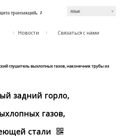
язык
щита транзакций.
:
ь
Новости
Связаться с нами
кий глушитель выхлопных газов, наконечник трубы из
ый задний горло,
ыхлопных газов,
веющей стали