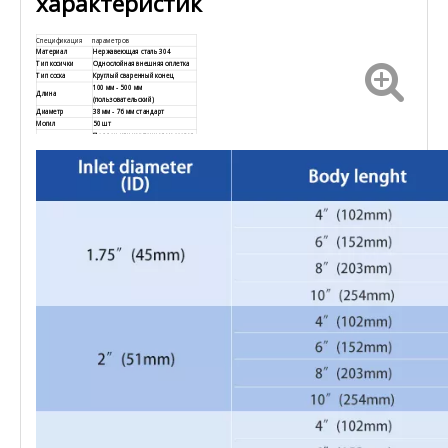
характеристик
Спецификация
параметров
Материал
Нержавеющая сталь 304
Тип косички
Однослойная внешняя оплетка
Тип соска
Круглый сваренный конец
100 мм - 500 мм
Длина
(пользовательский)
Диаметр
38 мм - 76 мм стандарт
Могил
50 шт
Поддон или картонная массовая
Упаковка
подача