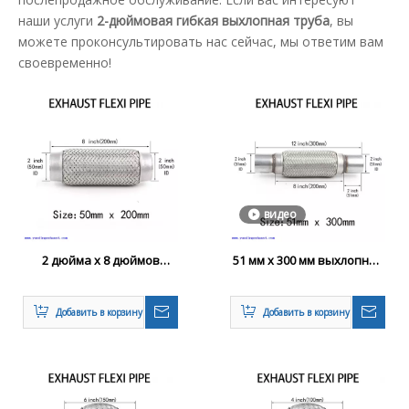
наши услуги
2-дюймовая гибкая выхлопная труба
, вы
можете проконсультировать нас сейчас, мы ответим вам
своевременно!
видео
2 дюйма x 8 дюймов
51 мм x 300 мм выхлопная
сварной шерсти на
гибкая сустав
гибкой трубке с гибкой
Добавить в корзину
Добавить в корзину
трубкой выхлопной
трубы