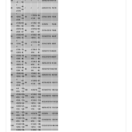
28
/
/
/
2 5/8-2 15/16
67-75
-2
52
1
46-
30
13/16-
/
/
/
2 3/4-3 1/16
70-78
54
2 1/16
1
50-
1 15/16-
50-
34
15/16-
34
2 7/8–3 3/16
73-81
58
2 1/4
58
2 1/4
2 1/8-2
54-
2 1/8-2
54-
40
40
3-3 5/16
76-84
7/16
62
7/16
62
2 5/16-
59-
2 5/16-2
59-
46
46
3 1/16-3 3/8
78-86
2 5/8
67
5/8
67
2 1/2-2
64-
2 1/2-2
64-
52
52
3 1/8-3 7/16
80-87
13/16
72
13/16
72
2
69-
2 11/16-
69-
58
11/16-
58
3 1/4–3 9/16
83-91
77
3
77
3
2 7/8–
73-
2 7/8–3
73-
64
64
3 3/8-3 11/16
86-94
3 3/16
81
3/16
81
3 1/16-
78-
3 1/16-3
78-
70
70
3 1/2-3 13/16
89-97
3 3/8
86
3/8
86
3 1/4–
83-
3 1/4–3
83-
76
76
3 9/16-3 7/8
91-98
3 9/16
91
9/16
91
3 7/16-
88-
3 7/16-3
88-
82
82
3 5/8-3 15/16
92-100
3 3/4
96
3/4
96
3 5/8-3
92-
3 5/8-3
92-
88
88
3 3/4-4 1/16
95-103
15/16
100
15/16
100
3
97-
3 13/16-
97-
94
13/16-
94
4 1/16-4 3/8
103-111
105
4 1/8
105
4 1/8
4-4
102-
102-
100
100
4-4 5/16
4 1/8-4 7/16
105-122
5/16
110
110
4 1/4-4
108-
4 1/4-4
108-
108
108
4 1/2-4 9/16
108-116
9/16
116
9/16
116
4 1/2-
114-
4 1/2-4
114-
116
116
4 1/2-4 13/16
114-122
413/16
122
13/16
122
4 3/4-5
121-
4 3/4-5
121-
124
124
4 9/16-4 7/8
116-124
1/16
129
1/16
129
5-5
127-
127-
132
132
5-5 5/16
5-5 5/16
127-135
5/16
135
135
5 1/4-5
134-
5 1/4-5
134-
140
140
5 1/4-5 9/16
133-141
9/16
142
9/16
142
5 1/2-5
140-
5 1/2-5
140-
148
148
5 1/2-5 13/16
140-148
13/16
148
13/16
148
5 3/4-6
146-
5 3/4-6
146-
156
156
5 4.03-61.16
146-154