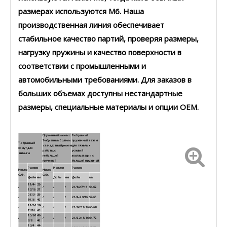
размерах используются M6. Наша
производственная линия обеспечивает
стабильное качество партий, проверяя размеры,
нагрузку пружины и качество поверхности в
соответствии с промышленными и
автомобильными требованиями. Для заказов в
больших объемах доступны нестандартные
размеры, специальные материалы и опции OEM.
Пружинный зажим с
Т-образный
Т-образным болтом,
пружинный зажим
Т-образный
стандартный режим
для тяжелых
хомут для
работы, с
условий
шланга
небольшой
эксплуатации с
пружиной
большой пружиной
Размер
Размер
Размер
Номер
Номер
САЭ.
САЭ.
Дюйм
мм
Дюйм
мм
Дюйм
мм
1 1/4–
32-
/
/
/
/
2 1/8-2 7/16
54-62
1 7/16
37
08.13-
35-
/
/
/
/
2 1/4–2 9/16
57-65
19.16
40
1 1/2-1
38-
/
/
/
/
2 1/8-2 11/16
60-68
11/16
43
1 5/8-1
41-
/
/
/
/
2 1/2-2 13/16
64-72
7/8
46
1 3/4
44-