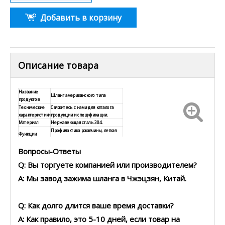
Добавить в корзину
Описание товара
Название
Шланг американского типа
продуктов
Технические
Свяжитесь с нами для каталога
характеристики
продукции и спецификации.
Материал
Нержавеющая сталь 304.
Профилактика ржавчины, легкая
Функции
установка, широкая применимость
Здравоохранение,
Вопросы-Ответы
Заявление
водоподготовка, автомобиль, еда
и блюдо, и т. Д.
Q: Вы торгуете компанией или производителем?
A: Мы завод зажима шланга в Чжэцзян, Китай.
Q: Как долго длится ваше время доставки?
A: Как правило, это 5-10 дней, если товар на